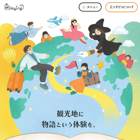
メニュー
エンタビ®について
観光地
に
物語
体験
という
を。